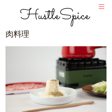
Skip
Men
HustleSpice
to
content
肉料理