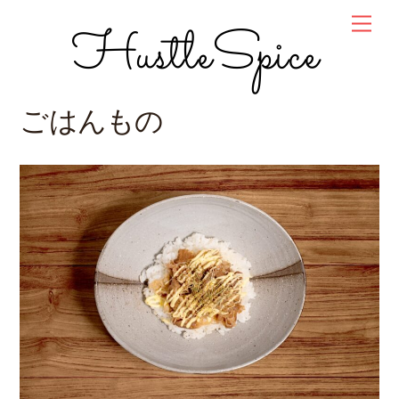
Skip
Men
HustleSpice
to
content
ごはんもの